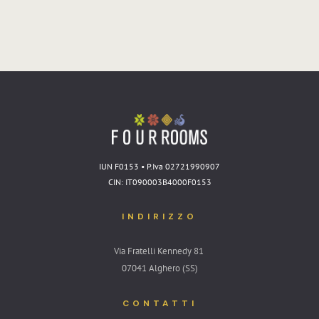
IUN F0153 • P.Iva 02721990907
CIN: IT090003B4000F0153
INDIRIZZO
Via Fratelli Kennedy 81
07041 Alghero (SS)
CONTATTI