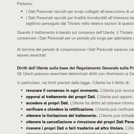
Pertanto:
I Dati Personali raccolti per scopi collegati all’esecuzione di u
I Dati Personali raccolti per finalità riconducibili all’interesse 
legittimo perseguito dal Titolare nelle relative sezioni di quest
Quando il trattamento è basato sul consenso dell’Utente, il Titolare
conservare i Dati Personali per un periodo più lungo per adempiere ad
Al termine del periodo di conservazione i Dati Personali saranno cancell
essere esercitati.
Diritti dell’Utente sulla base del Regolamento Generale sulla P
Gli Utenti possono esercitare determinati diritti con riferimento ai Dati
In particolare, nei limiti previsti dalla legge, l’Utente ha il diritto di:
revocare il consenso in ogni momento.
L’Utente può revoca
opporsi al trattamento dei propri Dati.
L’Utente può opporsi a
accedere ai propri Dati.
L’Utente ha diritto ad ottenere informa
verificare e chiedere la rettificazione.
L’Utente può verificare
ottenere la limitazione del trattamento.
L’Utente può richieder
ottenere la cancellazione o rimozione dei propri Dati Pers
ricevere i propri Dati o farli trasferire ad altro titolare.
L’Ute
ottenerne il trasferimento senza ostacoli ad un altro titolare.