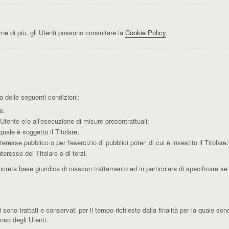
ne di più, gli Utenti possono consultare la
Cookie Policy
.
na delle seguenti condizioni:
e.
’Utente e/o all'esecuzione di misure precontrattuali;
uale è soggetto il Titolare;
resse pubblico o per l'esercizio di pubblici poteri di cui è investito il Titolare;
teresse del Titolare o di terzi.
creta base giuridica di ciascun trattamento ed in particolare di specificare se 
no trattati e conservati per il tempo richiesto dalla finalità per la quale son
nso degli Utenti.