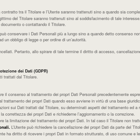
n contratto tra il Titolare e l’Utente saranno trattenuti sino a quando sia comple
legittimo del Titolare saranno trattenuti sino al soddisfacimento di tale interesse
o documento o contattando il Titolare.
 può conservare i Dati Personali più a lungo sino a quando detto consenso non 
 un obbligo di legge o per ordine di un’autorità.
ati. Pertanto, allo spirare di tale termine il diritto di accesso, cancellazione, 
rotezione dei Dati (GDPR)
 trattati dal Titolare.
re il consenso al trattamento dei propri Dati Personali precedentemente espr
l trattamento dei propri Dati quando esso avviene in virtù di una base giuridi
zioni sui Dati trattati dal Titolare, su determinati aspetti del trattamento ed a r
 la correttezza dei propri Dati e richiederne l’aggiornamento o la correzione.
e la limitazione del trattamento dei propri Dati. In tal caso il Titolare non tra
onali.
L’Utente può richiedere la cancellazione dei propri Dati da parte del Tito
nte ha diritto di ricevere i propri Dati in formato strutturato, di uso comune e l