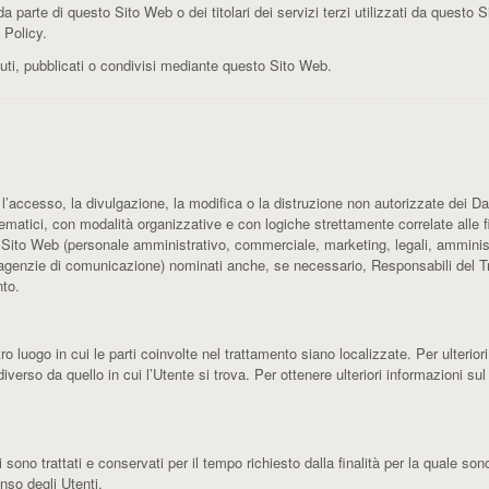
a parte di questo Sito Web o dei titolari dei servizi terzi utilizzati da questo Sit
 Policy.
nuti, pubblicati o condivisi mediante questo Sito Web.
 l’accesso, la divulgazione, la modifica o la distruzione non autorizzate dei Da
ematici, con modalità organizzative e con logiche strettamente correlate alle fin
o Sito Web (personale amministrativo, commerciale, marketing, legali, amministr
he, agenzie di comunicazione) nominati anche, se necessario, Responsabili del T
nto.
ro luogo in cui le parti coinvolte nel trattamento siano localizzate. Per ulteriori
iverso da quello in cui l’Utente si trova. Per ottenere ulteriori informazioni su
no trattati e conservati per il tempo richiesto dalla finalità per la quale son
nso degli Utenti.