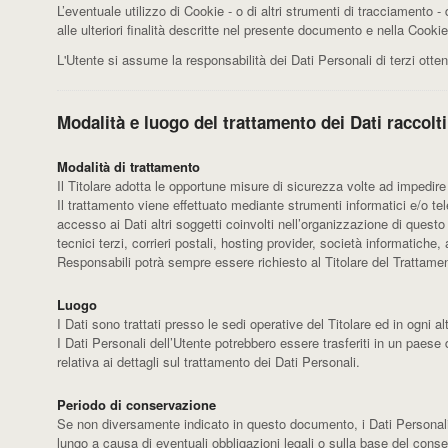
L’eventuale utilizzo di Cookie - o di altri strumenti di tracciamento - d
alle ulteriori finalità descritte nel presente documento e nella Cookie
L'Utente si assume la responsabilità dei Dati Personali di terzi otte
Modalità e luogo del trattamento dei Dati raccolti
Modalità di trattamento
Il Titolare adotta le opportune misure di sicurezza volte ad impedire
Il trattamento viene effettuato mediante strumenti informatici e/o tel
accesso ai Dati altri soggetti coinvolti nell’organizzazione di quest
tecnici terzi, corrieri postali, hosting provider, società informatic
Responsabili potrà sempre essere richiesto al Titolare del Trattame
Luogo
I Dati sono trattati presso le sedi operative del Titolare ed in ogni alt
I Dati Personali dell’Utente potrebbero essere trasferiti in un paese d
relativa ai dettagli sul trattamento dei Dati Personali.
Periodo di conservazione
Se non diversamente indicato in questo documento, i Dati Personali so
lungo a causa di eventuali obbligazioni legali o sulla base del conse