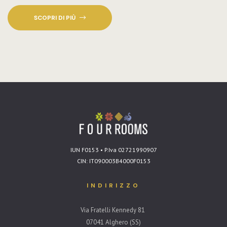
SCOPRI DI PIÙ
IUN F0153 • P.Iva 02721990907
CIN: IT090003B4000F0153
INDIRIZZO
Via Fratelli Kennedy 81
07041 Alghero (SS)