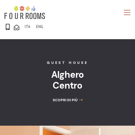
CHI SIAMO
CAMERE
Chi Siamo
Chi Siamo
ITA
ENG
GALLERY
Camere
Camere
BLOG
Gallery
Gallery
GUEST HOUSE
CONTATTI
Blog
Blog
Alghero
Centro
Contatti
Contatti
SCOPRI DI PIÙ