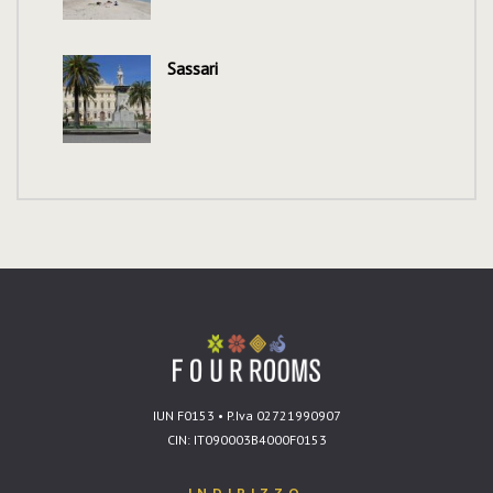
Sassari
IUN F0153 • P.Iva 02721990907
CIN: IT090003B4000F0153
INDIRIZZO