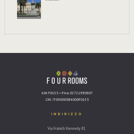
IUN F0153 • P.Iva 02721990907
CIN: IT090003B4000F0153
INDIRIZZO
Via Fratelli Kennedy 81